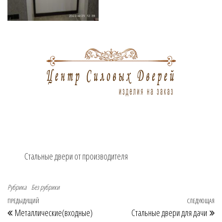
Стальные двери от производителя
Рубрика
Без рубрики
Навигация по записям
Предыдущая запись
ПРЕДЫДУЩИЙ
СЛЕДУЮЩАЯ
Сл
Металлические(входные)
Стальные двери для дачи