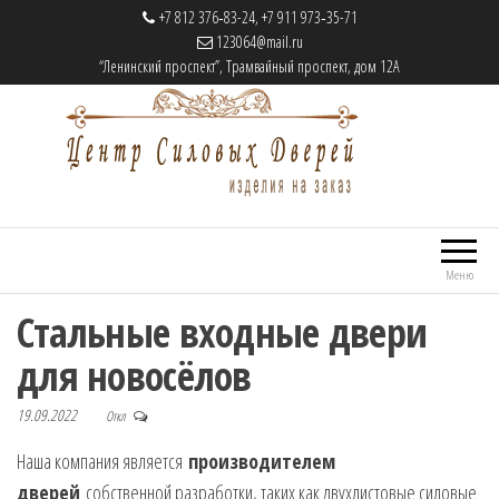
+7 812 376‑83-24, +7 911 973‑35-71
123064@mail.ru
“Ленинский проспект”, Трамвайный проспект, дом 12А
Центр Силовых Дверей
Cтальные двери на заказ
Меню
Стальные входные двери
для новосёлов
19.09.2022
Откл
Наша компания является
производителем
дверей
собственной разработки, таких как двухлистовые силовые