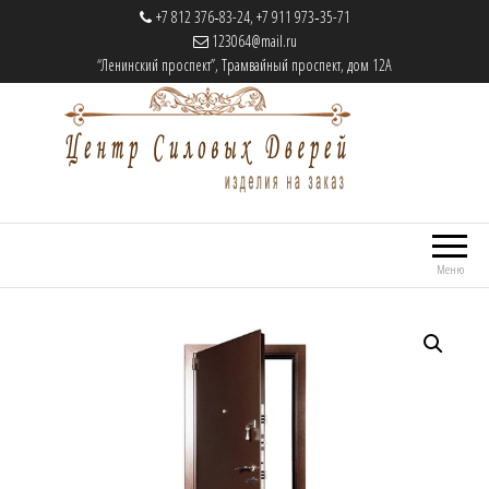
+7 812 376‑83-24, +7 911 973‑35-71
123064@mail.ru
“Ленинский проспект”, Трамвайный проспект, дом 12А
Центр Силовых Дверей
Cтальные двери на заказ
Меню