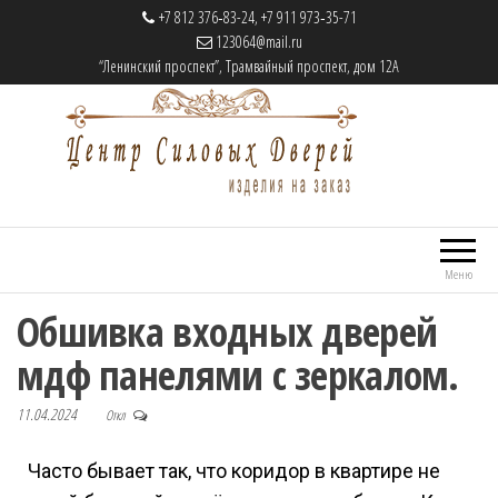
+7 812 376‑83-24, +7 911 973‑35-71
123064@mail.ru
“Ленинский проспект”, Трамвайный проспект, дом 12А
Центр Силовых Дверей
Cтальные двери на заказ
Меню
Обшивка входных дверей
мдф панелями с зеркалом.
11.04.2024
Откл
Часто бывает так, что коридор в квартире не