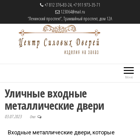
+7 812 376‑83-24, +7 911 973‑35-71
123064@mail.ru
“Ленинский проспект”, Трамвайный проспект, дом 12А
Центр Силовых Дверей
Cтальные двери на заказ
Меню
Уличные входные
металлические двери
03.07.2023
Откл
Входные металлические двери, которые