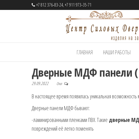
+7 812 376‑83-24, +7 911 973‑35-71
Центр
Cтальные
ГЛАВНАЯ
НАШИ РАБОТЫ
двери
Силовых
на заказ
Дверей
Дверные МДФ панели (н
29.09.2022
Откл
В настоящее время появилась уникальная возможность ме
Дверные панели МДФ бывают:
-ламинированными пленками ПВХ. Такие
дверные МД
повреждений её легко поменять