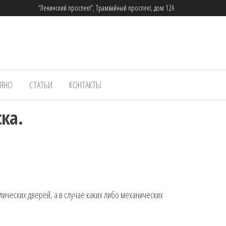
“Ленинский проспект”, Трамвайный проспект, дом 12А
ЬЯНО
СТАТЬИ
КОНТАКТЫ
ка.
ических дверей, а в случае каких либо механических