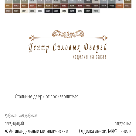
Стальные двери от производителя
Рубрика
Без рубрики
Навигация по записям
Предыдущая запись
ПРЕДЫДУЩИЙ
СЛЕДУЮЩАЯ
Сл
Антивандальные металлические
Отделка двери. МДФ панели