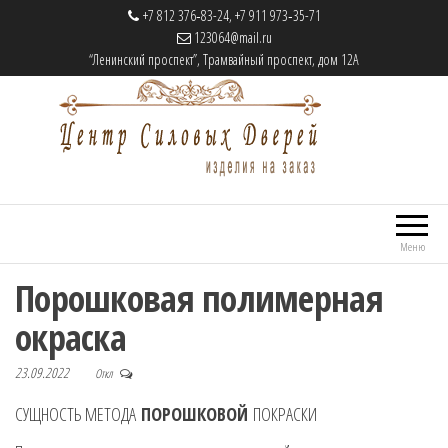
+7 812 376‑83-24, +7 911 973‑35-71
123064@mail.ru
“Ленинский проспект”, Трамвайный проспект, дом 12А
Центр Силовых Дверей
Cтальные двери на заказ
Меню
Порошковая полимерная
окраска
23.09.2022
Откл
СУЩНОСТЬ МЕТОДА
ПОРОШКОВОЙ
ПОКРАСКИ