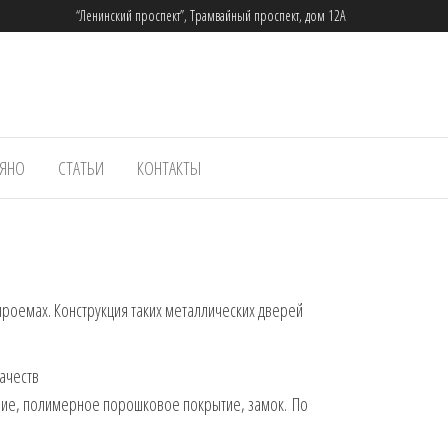
“Ленинский проспект”, Трамвайный проспект, дом 12А
ЬЯНО
СТАТЬИ
КОНТАКТЫ
проемах. Конструкция таких металлических дверей
ачеств
ние, полимерное порошковое покрытие, замок. По