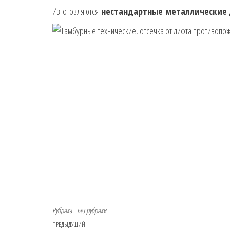
Изготовляются
нестандартные
металлические 
Рубрика
Без рубрики
Навигация по записям
Предыдущая запись
ПРЕДЫДУЩИЙ