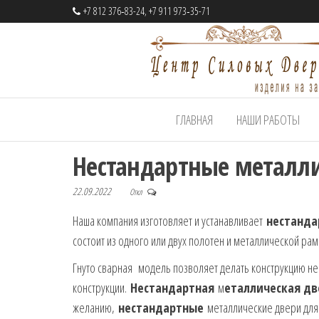
+7 812 376‑83-24, +7 911 973‑35-71
Центр
Cтальные
ГЛАВНАЯ
НАШИ РАБОТЫ
двери
Силовых
на заказ
Дверей
Нестандартные металл
22.09.2022
Откл
Наша компания изготовляет и устанавливает
нестанда
состоит из одного или двух полотен и металлической р
Гнуто сварная модель позволяет делать конструкцию не
конструкции.
Нестандартная
м
еталлическая дв
желанию,
нестандартные
металлические двери дл