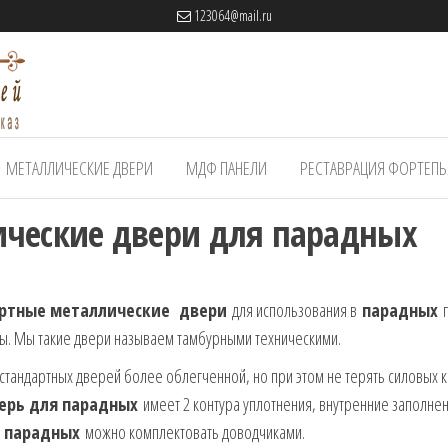
123064@mail.ru
МЕТАЛЛИЧЕСКИЕ ДВЕРИ
МДФ ПАНЕЛИ
РЕСТАВРАЦИЯ ФОРТЕП
ические двери для парадных
ртные металлические двери
для использования в
парадных
амы. Мы такие двери называем тамбурными техническими.
стандартных дверей более облегченной, но при этом не терять силовых к
ерь для парадных
имеет 2 контура уплотнения, внутренние заполне
я
парадных
можно комплектовать доводчиками.