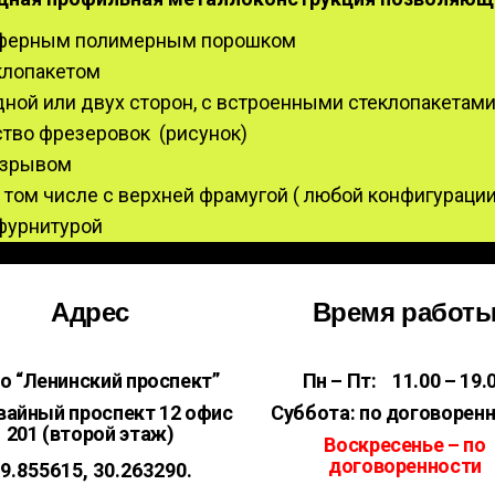
осферным полимерным порошком
клопакетом
ой или двух сторон, с встроенными стеклопакетам
ство фрезеровок (рисунок)
азрывом
 том числе с верхней фрамугой ( любой конфигурации
фурнитурой
Адрес
Время работ
о “Ленинский проспект”
Пн – Пт: 11.00 – 19.
вайный проспект 12 офис
Суббота: по договорен
201 (второй этаж)
Воскресенье – по
договоренности
9.855615, 30.263290.