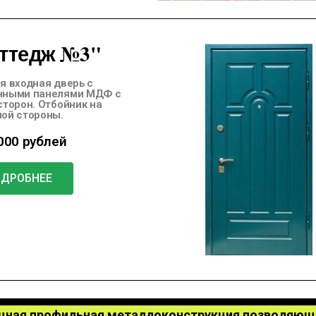
ттедж №3"
я входная дверь с
нными панелями МДФ с
сторон. Отбойник на
ой стороны.
000 рублей
ОДРОБНЕЕ
ощная профильная металлоконструкция позволяющ