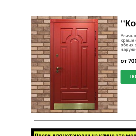
"Ко
Улична
краше
обеих 
наружн
от 70
П
Двери для установки на улице это м