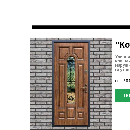
"Ко
Улична
краше
наруж
внутри
от 70
П