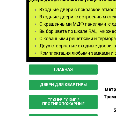
Входные двери с покраской атм
Входные двери с встроенным сте
С крашенными МДФ панелями с одн
Выбор цвета по шкале RAL, множе
С кованными решетками и термор
Двух створчатые входные двери, в
Комплектация любыми замками и 
ГЛАВНАЯ
ДВЕРИ ДЛЯ КВАРТИРЫ
метр
Трам
ТЕХНИЧЕСКИЕ /
ПРОТИВОПОЖАРНЫЕ
5