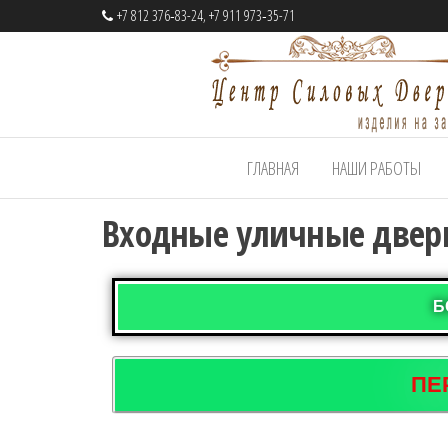
+7 812 376‑83-24, +7 911 973‑35-71
Центр
Cтальные
ГЛАВНАЯ
НАШИ РАБОТЫ
двери
Силовых
на заказ
Дверей
Входные уличные двери
Б
ПЕ