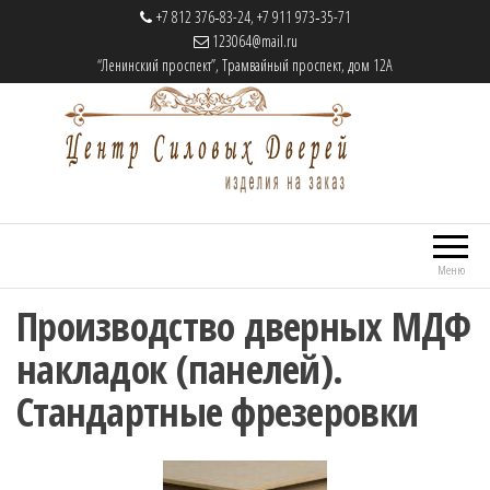
+7 812 376‑83-24, +7 911 973‑35-71
123064@mail.ru
“Ленинский проспект”, Трамвайный проспект, дом 12А
Центр Силовых Дверей
Cтальные двери на заказ
Меню
Производство дверных МДФ
накладок (панелей).
Стандартные фрезеровки